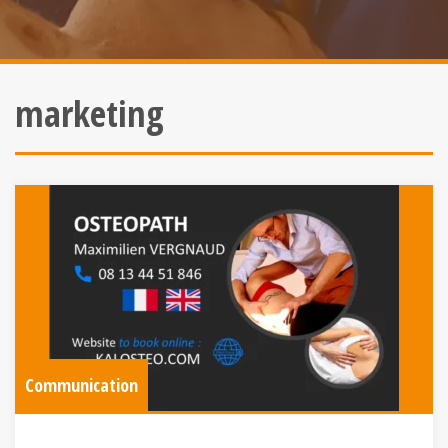
marketing
Communication